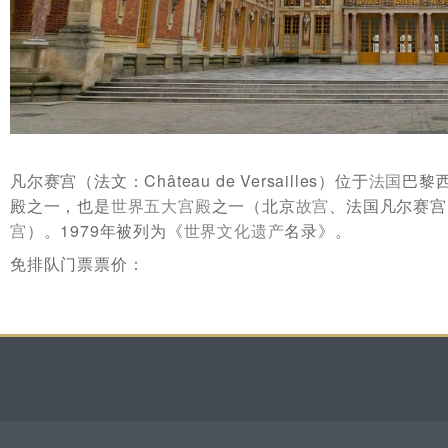
凡尔赛宫（法文：Château de Versailles）位于
法国
巴黎
殿之一，也是
世界五大宫殿
之一（北京
故宫
、法国凡尔赛宫
宫
）。1979年被列为《
世界文化遗产
名录》。
免排队门票票价：