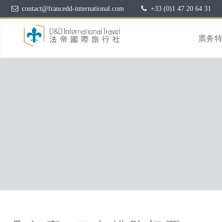
contact@francedd-international.com
|
+33 (0)1 47 20 64 31
|
票务