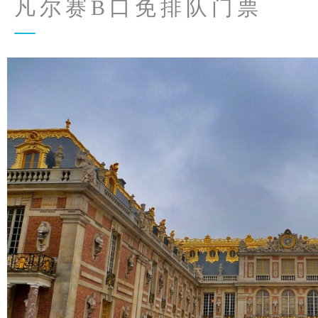
凡尔赛B口免排队门票