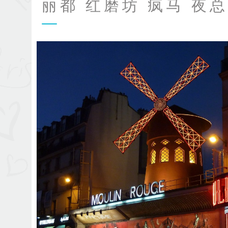
丽都 红磨坊 疯马 夜