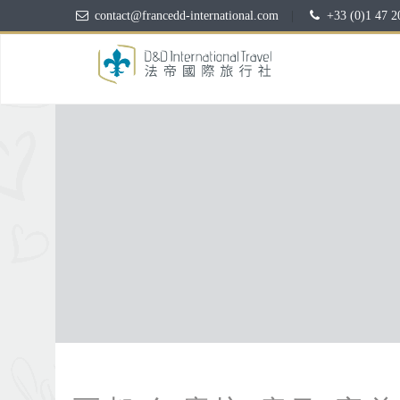
contact@francedd-international.com
|
+33 (0)1 47 2