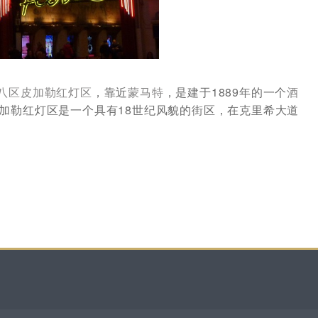
八区
皮加勒
红灯区
，靠近
蒙马特
，是建于1889年的一个
酒
加勒红灯区是一个具有18世纪风貌的街区，在克里希大道