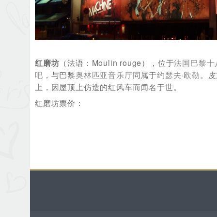
红磨坊
（法语：
Moulin rouge
），位于
法国
巴黎十
吧
，与巴黎
奥林匹亚音乐厅
同属于
约瑟夫·欧勒
。皮
上，因屋顶上仿造的红风车而闻名于世。
红磨坊票价：