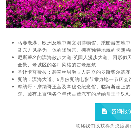
马赛老港、欧洲及地中海文明博物馆、乘船游览地中
及东方风格为一体的隆尚宫、拥有独特地貌的卡朗格
尼斯著名的滨海散步大道-英国人漫步大道、因形似
全景、老城区的各种风格的古老建筑
圣让卡普费拉：碧翠丝男爵夫人建立的罗斯柴尔德花
戛纳：滨海大道、5月份戛纳电影节举办地—节庆会
摩纳哥：摩纳哥王宫及拿破仑纪念馆、临海断崖上的
院、藏有上百辆各个年代古董汽车的摩纳哥王子S.A
咨询报
联络我们以获得为您度身