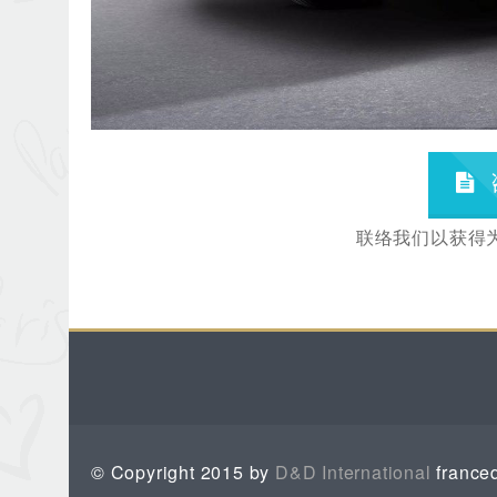
联络我们以获得
© Copyright 2015 by
D&D International
franced