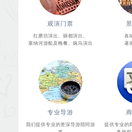
观演门票
红磨坊演出、丽都演出、
各
塞纳河游船及晚餐、疯马演出
著
专业导游
我们提供专业的资深导游陪同游
提供专业的
览
务旅程