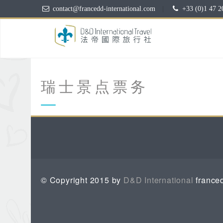
contact@francedd-international.com
|
+33 (0)1 47 2
瑞士景点票务
© Copyright 2015 by
D&D International
franced