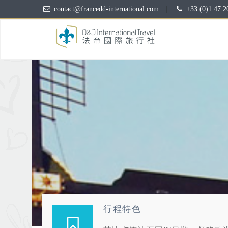
contact@francedd-international.com
|
+33 (0)1 47 2
行程特色