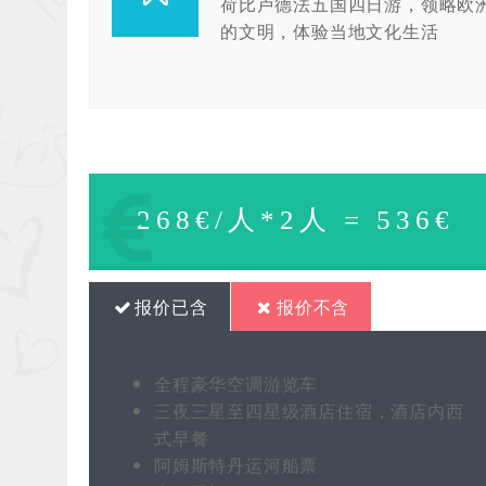
荷比卢德法五国四日游，领略欧
的文明，体验当地文化生活
268€/人*2人 = 536€
报价已含
报价不含
全程豪华空调游览车
三夜三星至四星级酒店住宿，酒店内西
式早餐
阿姆斯特丹运河船票