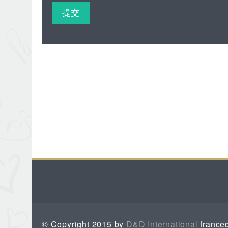
© Copyright 2015 by
D&D International
franced