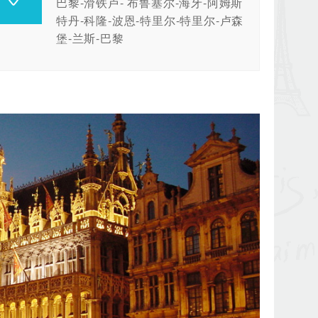
巴黎-滑铁卢- 布鲁塞尔-海牙-阿姆斯
特丹-科隆-波恩-特里尔-特里尔-卢森
堡-兰斯-巴黎