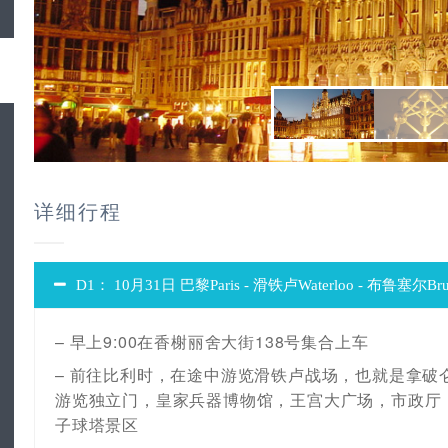
详细行程
D1： 10月31日 巴黎Paris - 滑铁卢Waterloo - 布鲁塞尔Brux
– 早上9:00在香榭丽舍大街138号集合上车
– 前往比利时，在途中游览滑铁卢战场，也就是拿
游览独立门，皇家兵器博物馆，王宫大广场，市政厅
子球塔景区