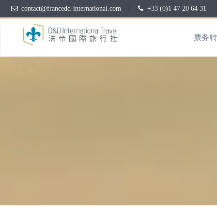
contact@francedd-international.com
|
+33 (0)1 47 20 64 31
|
票务