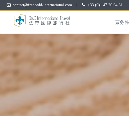
contact@francedd-international.com
|
+33 (0)1 47 20 64 31
|
票务